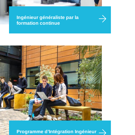
Ingénieur généraliste par la
formation continue
Le programme de Formation Continue
« Ingénieur Généraliste » IMT Nord Europe
s’adresse aux professionnels qui souhaitent
devenir des acteurs polyvalents et stratégiques,
capables de relever les défis complexes du
21ème siècle. Ce programme est ouvert à des
salariés ou demandeurs d’emploi…
Programme d’Intégration Ingénieur