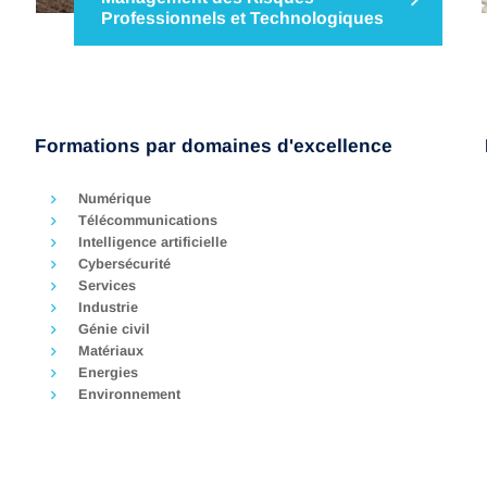
Professionnels et Technologiques
Le programme de Mastère Spécialisé en
Management des Risques Professionnels et
Technologiques à IMT Nord Europe forme des
experts en gestion des risques industriels dans
un contexte professionnel et technologique
Formations par domaines d'excellence
sensible de gestion des risques industriels, et
mise en place…
Numérique
Télécommunications
Intelligence artificielle
Cybersécurité
Services
Industrie
Génie civil
Matériaux
Energies
Environnement