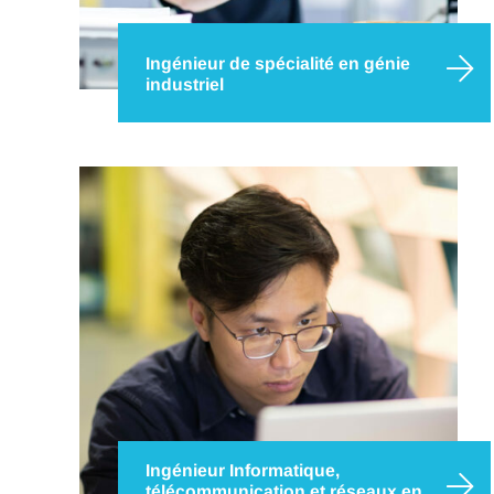
Ingénieur de spécialité en génie
industriel
Bienvenue dans l’industrie 4.0 ! Un monde dans
lequel les performances globales des entreprises
sont optimisées grâce à la conception,
l’amélioration et l’installation de systèmes
intégrés.
Ingénieur Informatique,
télécommunication et réseaux en