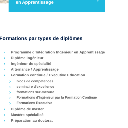
en Apprentissage
πA est un programme innovant, d’une durée de
1 an, dispensé au sein d’IMT Nord Europe. Ce
programme, enseigné par des experts, permet
d’acquérir des méthodes de travail ainsi que les
bases fondamentales scientifiques solides
Formations par types de diplômes
nécessaires à la poursuite et…
Programme d’Intégration Ingénieur en Apprentissage
Diplôme ingénieur
Ingénieur de spécialité
Alternance / Apprentissage
Formation continue / Executive Education
blocs de compétences
seminaire d'excellence
formations sur-mesure
Formations d’Ingénieur par la Formation Continue
Formations Executive
Diplôme de master
Mastère spécialisé
Préparation au doctorat