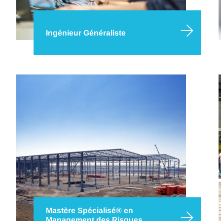
Ingénieur Généraliste
Le métier d’ingénieur est au cœur des grands
enjeux industriels, environnementaux et
sociétaux de notre monde. La formation
d’ingénieur généraliste d’IMT Nord Europe vous
permet de relever ces défis et de s’adapter aux
évolutions de notre temps par l’acquisition
de compétences…
Mastère Spécialisé® en
Management des Risques