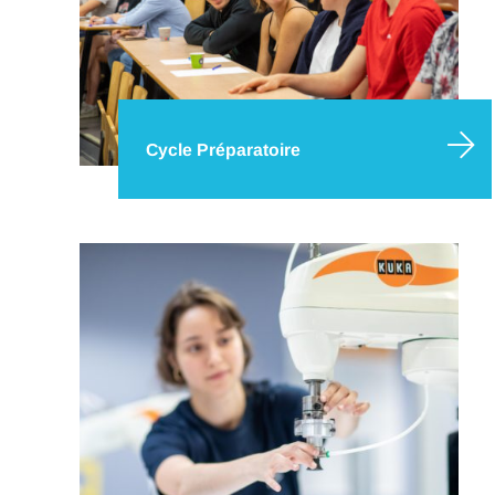
Cycle Préparatoire
Vous souhaitez devenir ingénieur et être au
cœur des grands enjeux industriels,
environnementaux et sociétaux de notre
monde ? Le Cycle Préparatoire IMT Nord
Europe propose une formation généraliste,
accessible Post-Bac, vous apportant des
connaissances scientifiques solides ainsi qu’une
forte ouverture…