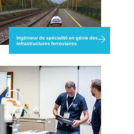
Ingénieur de spécialité en génie des
infrastructures ferroviaires
Mettez votre carrière sur de bons rails avec le
diplôme bac + 5 d’ingénieur génie des
infrastructures ferroviaires d’IMT Nord Europe,
accrédité par la CTI et accessible en formation
continue ou en apprentissage. Un mode de
transport qui est en…