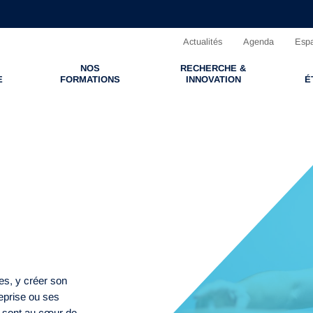
Actualités
Agenda
Espa
NOS
RECHERCHE &
E
FORMATIONS
INNOVATION
É
ces, y créer son
reprise ou ses
on sont au cœur de