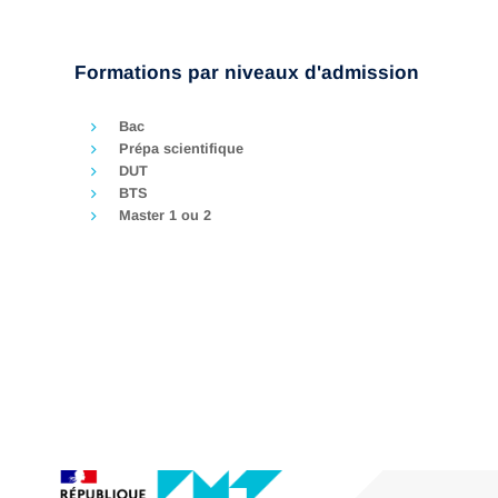
rapidement et sont essentielles pour toutes les
entreprises, IMT Nord Europe s’engage à former
des professionnels capables de créer de la
Formations par niveaux d'admission
valeur grâce à la connaissance et…
Bac
Prépa scientifique
DUT
BTS
Master 1 ou 2