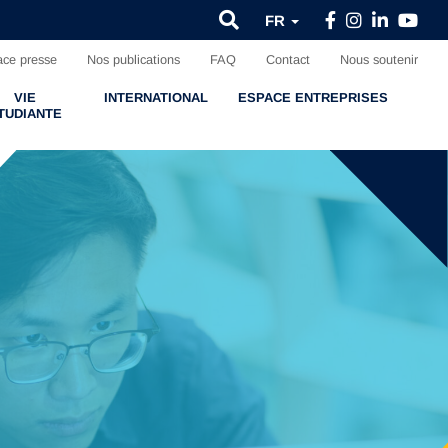
FR
ce presse
Nos publications
FAQ
Contact
Nous soutenir
VIE
INTERNATIONAL
ESPACE ENTREPRISES
TUDIANTE