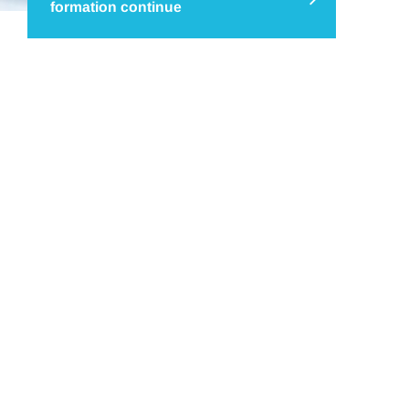
formation continue
Le programme de Formation Continue
« Ingénieur Généraliste » IMT Nord Europe
s’adresse aux professionnels qui souhaitent
devenir des acteurs polyvalents et stratégiques,
capables de relever les défis complexes du
21ème siècle. Ce programme est ouvert à des
salariés ou demandeurs d’emploi…