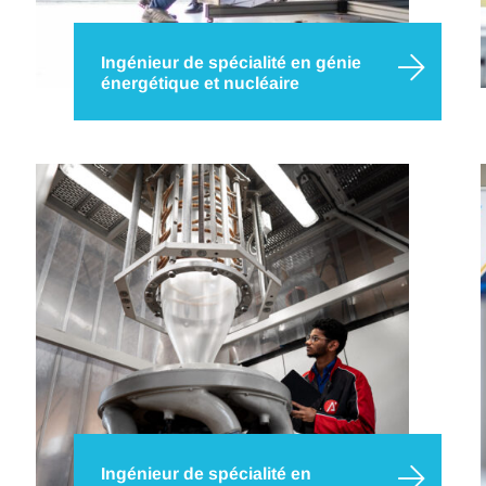
Ingénieur de spécialité en génie
énergétique et nucléaire
Prenez part à la révolution énergétique en
devenant un expert capable de concevoir,
optimiser et piloter des solutions innovantes pour
répondre aux besoins énergétiques des
entreprises, tout en maximisant l’efficacité des
systèmes industriels !
Ingénieur de spécialité en