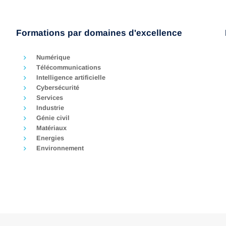
programme, enseigné par des experts, permet
d’acquérir des méthodes de travail ainsi que les
bases fondamentales scientifiques solides
Formations par domaines d'excellence
nécessaires à la poursuite et…
Numérique
Télécommunications
Intelligence artificielle
Cybersécurité
Services
Industrie
Génie civil
Matériaux
Energies
Environnement