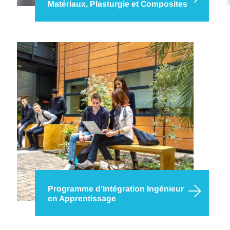
Matériaux, Plasturgie et Composites
Développez votre expertise en matériaux,
plasturgie et composite, particulièrement
recherchée dans cette industrie à haute
technicité. Ces 3 années de formation à IMT
Nord Europe vous permettront de concilier
connaissances théoriques et compétences
pratiques avec à la clé un diplôme…
Programme d’Intégration Ingénieur
en Apprentissage
πA est un programme innovant, d’une durée de
1 an, dispensé au sein d’IMT Nord Europe. Ce