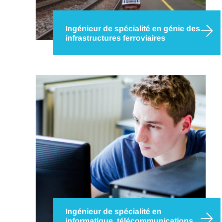
Ingénieur de spécialité en génie des
infrastructures ferroviaires
Mettez votre carrière sur de bons rails avec le
diplôme bac + 5 d’ingénieur génie des
infrastructures ferroviaires d’IMT Nord Europe,
accrédité par la CTI et accessible en formation
continue ou en apprentissage. Un mode de
transport qui est en…
Ingénieur de spécialité en
informatique, télécommunications