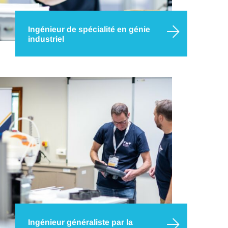
Ingénieur de spécialité en génie
industriel
Bienvenue dans l’industrie 4.0 ! Un monde dans
lequel les performances globales des entreprises
sont optimisées grâce à la conception,
l’amélioration et l’installation de systèmes
intégrés.
Ingénieur généraliste par la