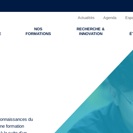
Actualités
Agenda
Espa
NOS
RECHERCHE &
E
FORMATIONS
INNOVATION
É
t connaissances du
ne formation
 la suite d’un