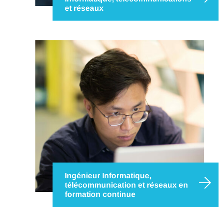
et réseaux
Un monde sans informatique et
télécommunications est aujourd’hui impensable
et c’est ce qui donne tout son sens au métier
d’ingénieur dans ce secteur. Il lui faut pour cela
acquérir des compétences pluridisciplinaires et
de pointe avec ce diplôme d’ingénieur d’IMT…
Ingénieur Informatique,
télécommunication et réseaux en
formation continue
Dans un environnement où les technologies de
l’information et de la communication évoluent