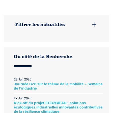
Filtrer les actualités
Entreprise
Développement durable / RSE
Admissions
Du côté de la Recherche
Formation
Vie de l'école / institutionnel
Recherche
23 Juil 2026
Journée B2B sur le thème de la mobilité – Semaine
International
de l’industrie
22 Juil 2026
Kick-off du projet ECO2BIEAU : solutions
écologiques industrielles innovantes contributives
de la résilience climatique