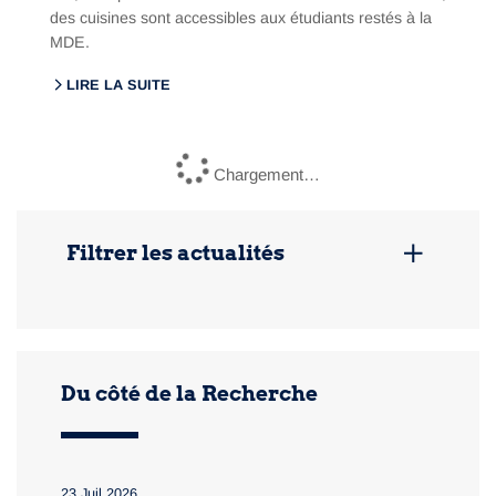
des cuisines sont accessibles aux étudiants restés à la
MDE.
LIRE LA SUITE
Chargement…
Filtrer les actualités
Entreprise
Développement durable / RSE
Admissions
Du côté de la Recherche
Formation
Vie de l'école / institutionnel
Recherche
23 Juil 2026