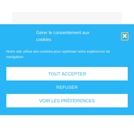
Gérer le consentement aux
cookies
Notre site utilise des cookies pour optimiser votre expérience de
navigation.
TOUT ACCEPTER
Comment se passe la journée
REFUSER
d’intégration ? Les élèves sont-ils
VOIR LES PRÉFÉRENCES
encadrés par l’école ?
21 octobre 2020
L’accueil des nouveaux élèves se fait par une structure
montée par les élèves : le CAPA suivie par la direction
de l’école. L’idée est vraiment de mieux se connaître et