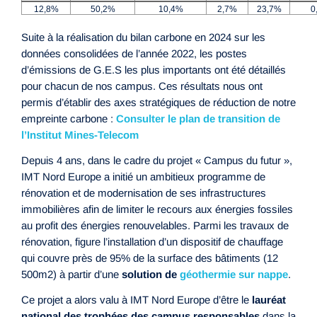
12,8%
50,2%
10,4%
2,7%
23,7%
0
Suite à la réalisation du bilan carbone en 2024 sur les
données consolidées de l’année 2022, les postes
d’émissions de G.E.S les plus importants ont été détaillés
pour chacun de nos campus. Ces résultats nous ont
permis d’établir des axes stratégiques de réduction de notre
empreinte carbone :
Consulter le plan de transition de
l’Institut Mines-Telecom
Depuis 4 ans, dans le cadre du projet « Campus du futur »,
IMT Nord Europe a initié un ambitieux programme de
rénovation et de modernisation de ses infrastructures
immobilières afin de limiter le recours aux énergies fossiles
au profit des énergies renouvelables. Parmi les travaux de
rénovation, figure l’installation d’un dispositif de chauffage
qui couvre près de 95% de la surface des bâtiments (12
500m2) à partir d’une
solution de
géothermie sur nappe
.
Ce projet a alors valu à IMT Nord Europe d’être le
lauréat
national des trophées des campus responsables
dans la