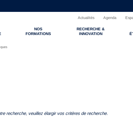
Actualités
Agenda
Espa
NOS
RECHERCHE &
E
FORMATIONS
INNOVATION
É
iques
re recherche, veuillez élargir vos critères de recherche.