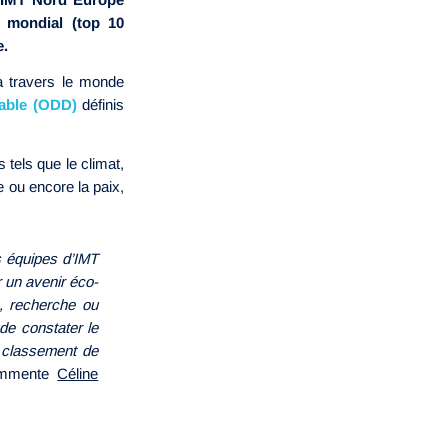
0 mondial (top 10
e.
à travers le monde
able (ODD)
définis
tels que le climat,
ue ou encore la paix,
es équipes d’IMT
r un avenir éco-
, recherche ou
de constater le
e classement de
mmente
Céline