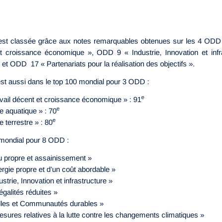
st classée grâce aux notes remarquables obtenues sur les 4 OD
et croissance économique », ODD 9 « Industrie, Innovation et inf
» et ODD 17 « Partenariats pour la réalisation des objectifs ».
t aussi dans le top 100 mondial pour 3 ODD :
e
ail décent et croissance économique » : 91
e
 aquatique » : 70
e
 terrestre » : 80
 mondial pour 8 ODD :
 propre et assainissement »
gie propre et d’un coût abordable »
trie, Innovation et infrastructure »
galités réduites »
lles et Communautés durables »
ures relatives à la lutte contre les changements climatiques »