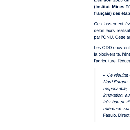
(Institut Mines-
français) des éta
Ce classement éva
selon leurs réalisa
par l’ONU. Cette a
Les ODD couvrent l
la biodiversité, l’é
l’agriculture, l’éduc
«
Ce résultat 
Nord Europe. J
responsable, 
innovation, a
très bon posi
référence su
Fasulo
, Direc