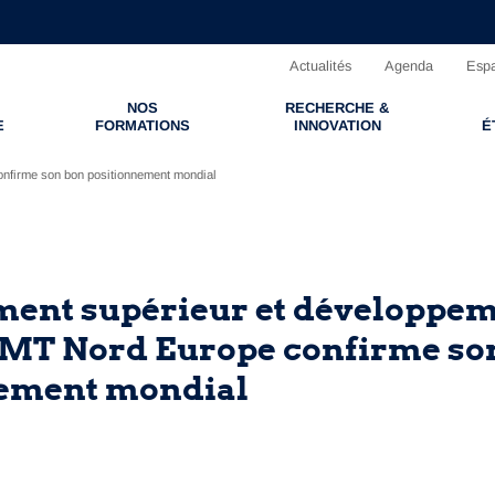
Actualités
Agenda
Espa
NOS
RECHERCHE &
E
FORMATIONS
INNOVATION
É
onfirme son bon positionnement mondial
ent supérieur et développe
 IMT Nord Europe confirme so
nement mondial