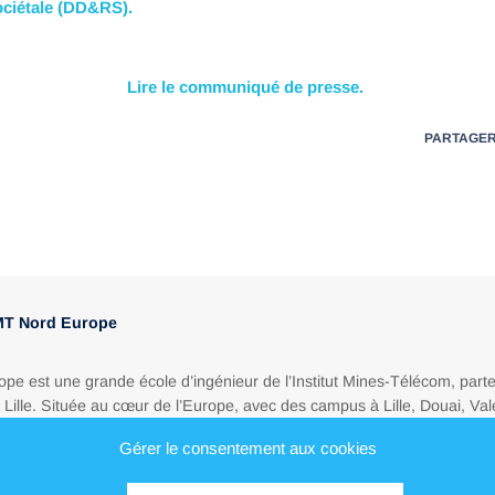
ociétale (DD&RS).
Lire le communiqué de presse.
PARTAGE
IMT Nord Europe
e est une grande école d’ingénieur de l’Institut Mines-Télécom, part
e Lille. Située au cœur de l’Europe, avec des campus à Lille, Douai, Va
lençon, elle forme les cadres dont le monde a besoin pour porter les t
Gérer le consentement aux cookies
cologique, industrielle et numérique.