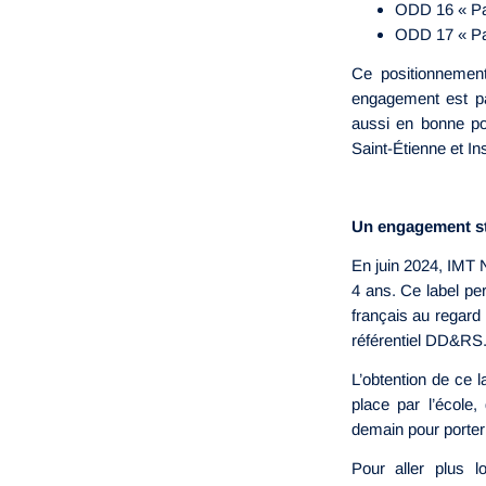
ODD 16 « Paix
ODD 17 « Part
Ce positionnement
engagement est par
aussi en bonne po
Saint-Étienne et I
Un engagement st
En juin 2024, IMT 
4 ans. Ce label pe
français au regard
référentiel DD&RS
L’obtention de ce 
place par l’école,
demain pour porter 
Pour aller plus l