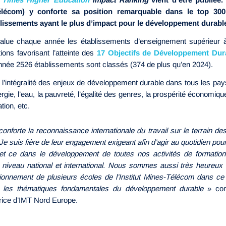
Télécom) y conforte sa position remarquable dans le top 30
blissements ayant le plus d’impact pour le développement durabl
lue chaque année les établissements d’enseignement supérieur 
tions favorisant l’atteinte des
17 Objectifs de Développement Dur
nnée 2526 établissements sont classés (374 de plus qu’en 2024).
’intégralité des enjeux de développement durable dans tous les pays 
nergie, l’eau, la pauvreté, l’égalité des genres, la prospérité économiq
ation, etc.
conforte la reconnaissance internationale du travail sur le terrain d
e suis fière de leur engagement exigeant afin d’agir au quotidien pou
et ce dans le développement de toutes nos activités de formation
u niveau national et international. Nous sommes aussi très heureux 
tionnement de plusieurs écoles de l’Institut Mines-Télécom dans c
r les thématiques fondamentales du développement durable
» co
trice d’IMT Nord Europe.