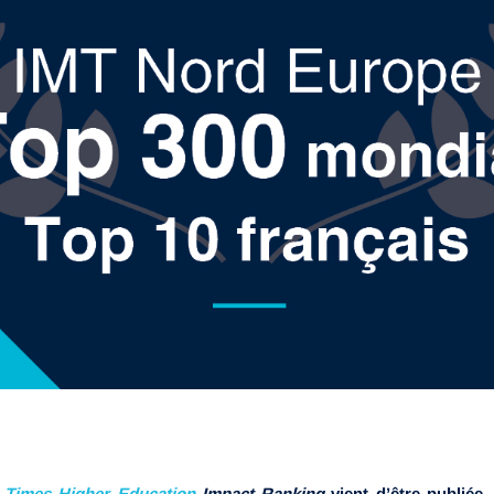
u
Times Higher Education
Impact Ranking
vient d’être publiée