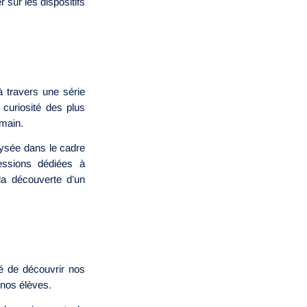
 sur les dispositifs
à travers une série
 curiosité des plus
emain.
Élysée dans le cadre
essions dédiées à
, la découverte d’un
té de découvrir nos
 nos élèves.