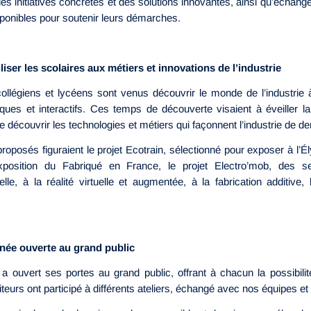
des initiatives concrètes et des solutions innovantes, ainsi qu’échanger
ponibles pour soutenir leurs démarches.
liser les scolaires aux métiers et innovations de l’industrie
ollégiens et lycéens sont venus découvrir le monde de l’industrie 
iques et interactifs. Ces temps de découverte visaient à éveiller la
ire découvrir les technologies et métiers qui façonnent l’industrie de d
proposés figuraient le projet Ecotrain, sélectionné pour exposer à l’
osition du Fabriqué en France, le projet Electro’mob, des s
ficielle, à la réalité virtuelle et augmentée, à la fabrication additive
née ouverte au grand public
 a ouvert ses portes au grand public, offrant à chacun la possibili
iteurs ont participé à différents ateliers, échangé avec nos équipes et