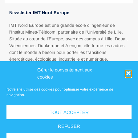
Newsletter IMT Nord Europe
I
MT Nord Europe est une grande école d’ingénieur de
l’Institut Mines-Télécom, partenaire de l’Université de Lille.
Située au cœur de l’Europe, avec des campus à Lille, Douai,
Valenciennes, Dunkerque et Alençon, elle forme les cadres
dont le monde a besoin pour porter les transitions
énergétique, écologique, industrielle et numérique.
Gérer le consentement aux
cookies
Espace presse
Notre site utilise des cookies pour optimiser votre expérience de
FAQ
navigation.
Contact
TOUT ACCEPTER
Localisations
REFUSER
Mentions légales
Politique de confidentialité
Vos droits sur vos données personnelles
Conditions Générales d’Achat (CGA)
Accessibilité