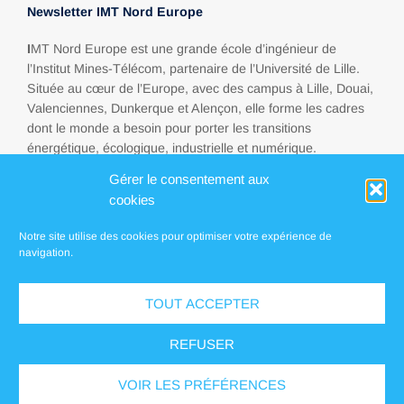
Newsletter IMT Nord Europe
I
MT Nord Europe est une grande école d’ingénieur de
l’Institut Mines-Télécom, partenaire de l’Université de Lille.
Située au cœur de l’Europe, avec des campus à Lille, Douai,
Valenciennes, Dunkerque et Alençon, elle forme les cadres
dont le monde a besoin pour porter les transitions
énergétique, écologique, industrielle et numérique.
Gérer le consentement aux
cookies
Espace presse
Notre site utilise des cookies pour optimiser votre expérience de
FAQ
navigation.
Contact
TOUT ACCEPTER
Localisations
REFUSER
Mentions légales
Politique de confidentialité
Vos droits sur vos données personnelles
Conditions Générales d’Achat (CGA)
Accessibilité
VOIR LES PRÉFÉRENCES
© 2026 IMT Nord Europe
neoweb.fr